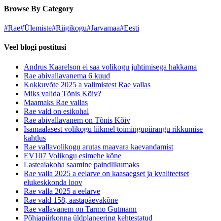
Browse By Category
#
Rae
#
Ülemiste
#
Riigikogu
#
Jarvamaa
#
Eesti
Veel blogi postitusi
Andrus Kaarelson ei saa volikogu juhtimisega hakkama
Rae abivallavanema 6 kuud
Kokkuvõte 2025 a valimistest Rae vallas
Miks valida Tõnis Kõiv?
Maamaks Rae vallas
Rae vald on esikohal
Rae abivallavanem on Tõnis Kõiv
Isamaalasest volikogu liikmel toimingupiirangu rikkumise
kahtlus
Rae vallavolikogu arutas maavara kaevandamist
EV107 Volikogu esimehe kõne
Lasteaiakoha saamine paindlikumaks
Rae valla 2025 a eelarve on kaasaegset ja kvaliteetset
elukeskkonda loov
Rae valla 2025 a eelarve
Rae vald 158, aastapäevakõne
Rae vallavanem on Tarmo Gutmann
Põhjapiirkonna üldplaneering kehtestatud