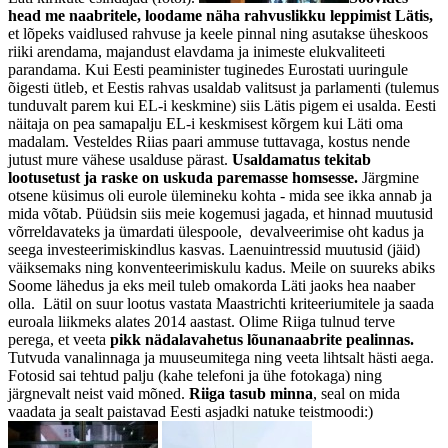
head me naabritele,
loodame näha rahvuslikku leppimist Lätis,
et lõpeks vaidlused rahvuse ja keele pinnal ning asutakse üheskoos
riiki arendama, majandust elavdama ja inimeste elukvaliteeti
parandama. Kui Eesti peaminister tuginedes Eurostati uuringule
õigesti ütleb, et Eestis rahvas usaldab valitsust ja parlamenti (tulemus
tunduvalt parem kui EL-i keskmine) siis Lätis pigem ei usalda. Eesti
näitaja on pea samapalju EL-i keskmisest kõrgem kui Läti oma
madalam. Vesteldes Riias paari ammuse tuttavaga, kostus nende
jutust mure vähese usalduse pärast.
Usaldamatus tekitab
lootusetust ja raske on uskuda paremasse homsesse.
Järgmine
otsene küsimus oli eurole ülemineku kohta - mida see ikka annab ja
mida võtab. Püüdsin siis meie kogemusi jagada, et hinnad muutusid
võrreldavateks ja ümardati ülespoole, devalveerimise oht kadus ja
seega investeerimiskindlus kasvas. Laenuintressid muutusid (jäid)
väiksemaks ning konventeerimiskulu kadus. Meile on suureks abiks
Soome lähedus ja eks meil tuleb omakorda Läti jaoks hea naaber
olla. Lätil on suur lootus vastata Maastrichti kriteeriumitele ja saada
euroala liikmeks alates 2014 aastast. Olime Riiga tulnud terve
perega, et veeta
pikk nädalavahetus lõunanaabrite pealinnas.
Tutvuda vanalinnaga ja muuseumitega ning veeta lihtsalt hästi aega.
Fotosid sai tehtud palju (kahe telefoni ja ühe fotokaga) ning
järgnevalt neist vaid mõned.
Riiga
tasub minna
, seal on mida
vaadata ja sealt paistavad Eesti asjadki natuke teistmoodi:)