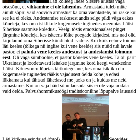
Läti kolleeg Inese Slesere alustas väga
otsesõnu, et
vihkamine ei ole lahendus.
Armastada tuleb mitte
ainult sõpru vaid soovida armastust ka oma vaenlastele, nii raske kui
see ka ei oleks. Andestamise raskusest andis selge pildi väga eakas
kõneleja, kes oma isiklikule kogemusele tuginedes meenutas Lätist
Siberisse saatmise koledusi. Veelgi tõstis emotsionaalset pinget
järgmine kõneleja, kes tsiteeris lõike poegade kirjadest, mis nad olid
kirjutanud oma Siberisse küüditatud isadele. Kui kõik eelnev toimus
läti keeles (tõlkega nii inglise kui vene keelde) siis nüüd tuli lavale
pastor, et
paluda vene keeles andestust ja andestamist toimunu
eest
. Oli väga sümboolne, et pastor kõneles vene keeles. Ta oli pärit
Ukrainast ja loodetavasti leitakse järgmine kord keegi venekeelne
Lätist. Kõnevooru lõpetas kirikutegelane, kes oma isikliku elu
kogemusele tuginedes rääkis vajadusest öelda kohe ja edasi
lükkamata kui tähtsad lähedased me jaoks on ja kuidas me neid
armastame. Kui on vaja häid sõnu lausuda siis ei ole vaja oodata
vaid öelda. Palvushommikusöögi traditsiooniline lõpupalve laususid
Läti kirikute esindajad (fotol).
Soovides